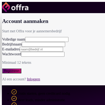
Account aanmaken
Start met Offra voor je aannemersbedrijf
Volledige naam
Bedrijfsnaam
E-mailadres
Wachtwoord
Minimaal 12 tekens
Registreren
Al een account?
Inloggen
Gratis starten, geen creditcard nodig
Meer leads, minder administratie